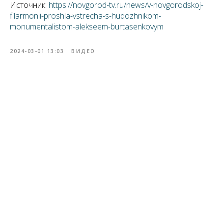
Источник:
https://novgorod-tv.ru/news/v-novgorodskoj-
filarmonii-proshla-vstrecha-s-hudozhnikom-
monumentalistom-alekseem-burtasenkovym
2024-03-01 13:03
ВИДЕО